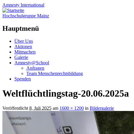
Amnesty
International
Hochschulgruppe Mainz
Hauptmenü
Zum
Über Uns
Inhalt
Aktionen
springen
Mitmachen
Galerie
Amnesty@School
Anfragen
Team Menschenrechtsbildung
Spenden
Weltflüchtlingstag-20.06.2025a
Veröffentlicht
8. Juli 2025
am
1600 × 1200
in
Bildergalerie